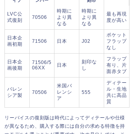
イプ
ンバー
刻印
時期に
時期に
LVC公
最も再現
70506
より異
より異
式復刻
度が高い
なる
なる
ポケット
日本企
71506
日本
J02
フラップ
画初期
なし
フラップ
日本企
刻印な
71506/5
日本
有り、片
06XX
画後期
し
面赤タブ
ディテー
米国バ
バレン
ル・生地
レンシ
70506
555
シア製
共に高品
ア
質
リーバイスの復刻版は時代によってディテールや仕様
が異なるため、購入する際には自分の求める特徴を持