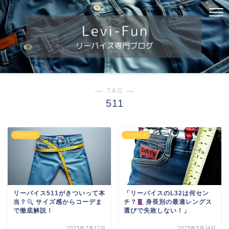
― TAG ―
511
リーバイス
リーバイス
リーバイス511がきついって本
「リーバイスのL32は何セン
当？
サイズ感からコーデま
チ？
身長別の最適レングス
で徹底解説！
選びで失敗しない！」
2025年7月12日
2025年5月14日