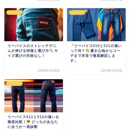
リーバイス
リーバイス
リーバイスのストレッチデニ
「リーバイス510と511の違い
ムが伸びる特徴と選び方
サ
って何？
履き心地からコー
イズ選びの失敗なし！
デまで本音で徹底解説しま
す」
2025年4月30日
2025年4月14日
リーバイス
リーバイス511と512の違いを
徹底比較！
どっちがあなた
に合うか一発診断