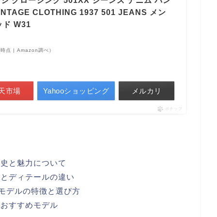
ジ クロージング 501XX ジーンズ デニム パン
NTAGE CLOTHING 1937 501 JEANS メン
ッド W31
19時点 | Amazon調べ）
天市場
Yahooショッピング
メルカリ
ポチップ
歴史と魅力について
方とディテールの違い
復刻モデルの特徴と選び方
、おすすめモデル