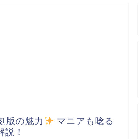
刻版の魅力
マニアも唸る
解説！