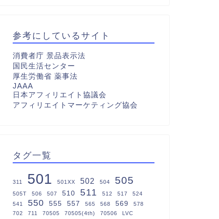
参考にしているサイト
消費者庁 景品表示法
国民生活センター
厚生労働省 薬事法
JAAA
日本アフィリエイト協議会
アフィリエイトマーケティング協会
タグ一覧
501
505
502
311
501XX
504
511
510
505T
506
507
512
517
524
550
555
557
569
541
565
568
578
702
711
70505
70505(4th)
70506
LVC