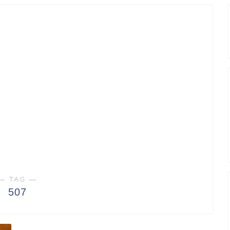
― TAG ―
507