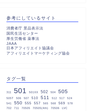
参考にしているサイト
消費者庁 景品表示法
国民生活センター
厚生労働省 薬事法
JAAA
日本アフィリエイト協議会
アフィリエイトマーケティング協会
タグ一覧
501
505
502
311
501XX
504
511
510
505T
506
507
512
517
524
550
555
557
569
541
565
568
578
702
711
70505
70505(4th)
70506
LVC